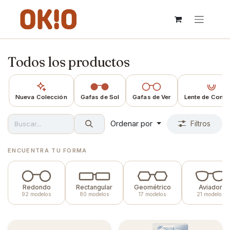
IR AL CONTENIDO
Todos los productos
Nueva Colección
Gafas de Sol
Gafas de Ver
Lente de Conta
Ordenar por
Filtros
ENCUENTRA TU FORMA
Redondo
Rectangular
Geométrico
Aviador
92 modelos
80 modelos
17 modelos
21 modelos