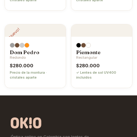
¡Nuevo!
Dom Pedro
Piemonte
Redondo
Rectangular
$
280.000
$
280.000
Precio de la montura ·
✓ Lentes de sol UV400
cristales aparte
incluidos
Óptica online en Colombia con lentes de