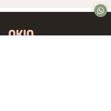
Óptica online en Colombia con lentes de
diseño exclusivo, calidad premium y precios
accesibles. Envío nacional desde Bogotá.
Controlamos todo el proceso, desde la
fábrica hasta tus ojos.
4,5/5 · Opiniones verificadas
Comprar
Aprende
Gafas de Ver
OKIO Learn