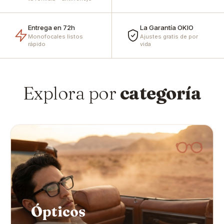
Entrega en 72h
La Garantía OKIO
Monofocales listos
Ajustes gratis de por
rápido
vida
Explora por
categoría
Ópticos