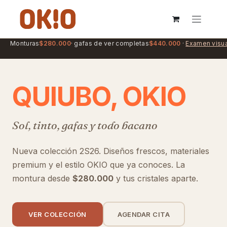
IR AL CONTENIDO
Showroom en
Chapinero, Bogotá
·
Cómo llegar →
QUIUBO, OKIO
Sol, tinto, gafas y todo bacano
Nueva colección 2S26. Diseños frescos, materiales
premium y el estilo OKIO que ya conoces. La
montura desde
$280.000
y tus cristales aparte.
VER COLECCIÓN
AGENDAR CITA