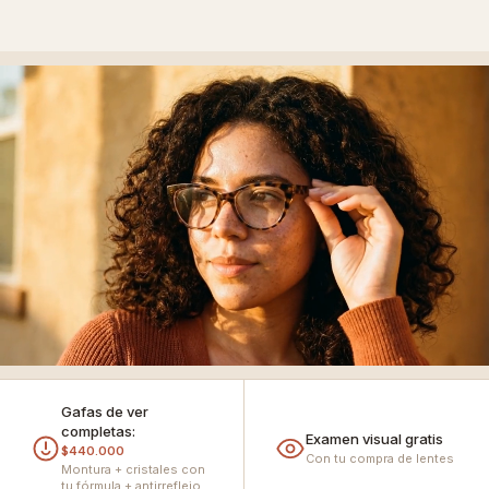
Gafas de ver
completas:
Examen visual gratis
$440.000
Con tu compra de lentes
Montura + cristales con
tu fórmula + antirreflejo