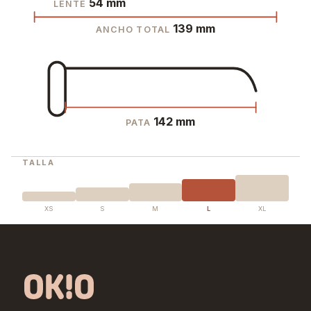
54 mm
LENTE
139 mm
ANCHO TOTAL
142 mm
PATA
TALLA
XS
S
M
L
XL