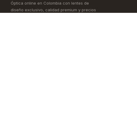
Óptica online en Colombia con lentes de
diseño exclusivo, calidad premium y precios
accesibles. Envío nacional desde Bogotá.
Controlamos todo el proceso, desde la
fábrica hasta tus ojos.
4,5/5 · Opiniones verificadas
Comprar
Aprende
Gafas de Ver
OKIO Learn
Gafas de Sol
Tipo de rostro
Lentes de Contacto
Materiales
Accesorios
Cómo pedir en línea
Nueva Colección
Blog