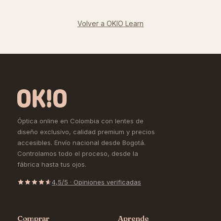
Volver a OKIO Learn
Óptica online en Colombia con lentes de
diseño exclusivo, calidad premium y precios
accesibles. Envío nacional desde Bogotá.
Controlamos todo el proceso, desde la
fábrica hasta tus ojos.
4,5/5 · Opiniones verificadas
Comprar
Aprende