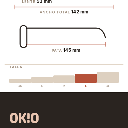
53 mm
LENTE
142 mm
ANCHO TOTAL
145 mm
PATA
TALLA
XS
S
M
L
XL