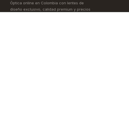
Óptica online en Colombia con lentes de
diseño exclusivo, calidad premium y precios
accesibles. Envío nacional desde Bogotá.
Controlamos todo el proceso, desde la
fábrica hasta tus ojos.
4,5/5 · Opiniones verificadas
Comprar
Aprende
Gafas de Ver
OKIO Learn
Gafas de Sol
Tipo de rostro
Lentes de Contacto
Materiales
Accesorios
Cómo pedir en línea
Nueva Colección
Blog