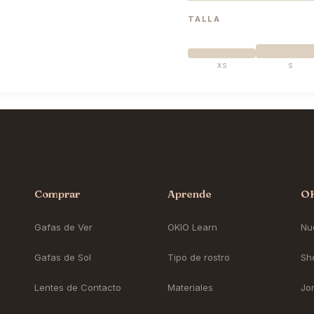
TALLA
XS
S
Comprar
Aprende
O
Gafas de Ver
OKIO Learn
Nue
Gafas de Sol
Tipo de rostro
Sh
Lentes de Contacto
Materiales
Jo