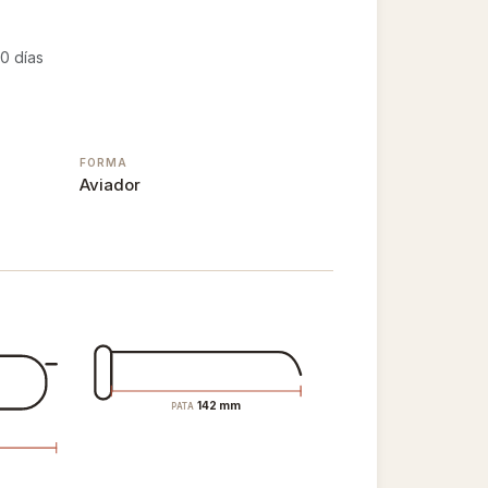
0 días
FORMA
Aviador
142 mm
PATA