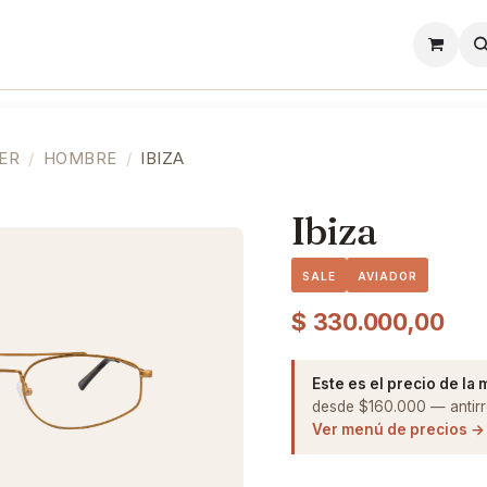
l
Lentes de Contacto
Showroom
Precios
ER
HOMBRE
IBIZA
Ibiza
SALE
AVIADOR
$
330.000,00
Este es el precio de la
desde $160.000 — antirre
Ver menú de precios →