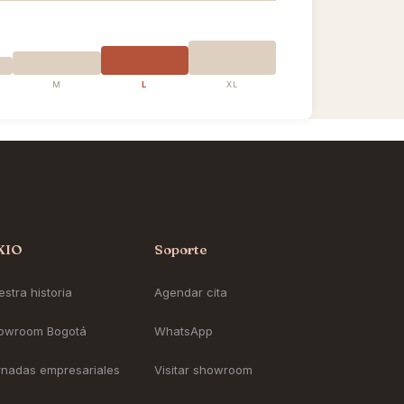
M
L
XL
KIO
Soporte
stra historia
Agendar cita
owroom Bogotá
WhatsApp
rnadas empresariales
Visitar showroom