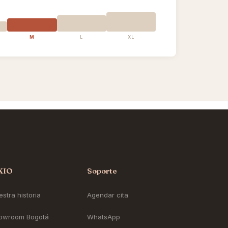
M
L
XL
KIO
Soporte
stra historia
Agendar cita
owroom Bogotá
WhatsApp