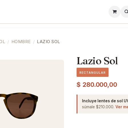
l
Lentes de Contacto
Showroom
Precios
OL
HOMBRE
LAZIO SOL
Lazio Sol
RECTANGULAR
$
280.000,00
Incluye lentes de sol U
súmale $210.000.
Ver m