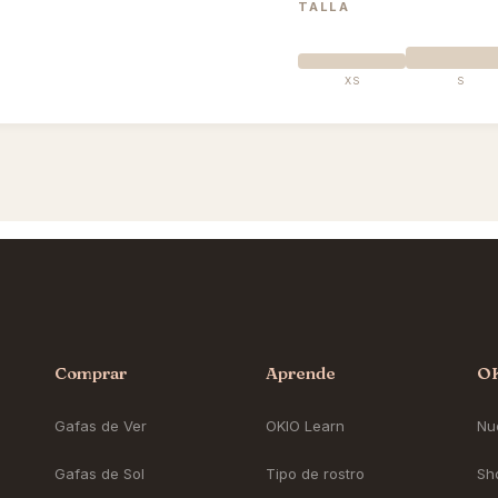
TALLA
XS
S
Comprar
Aprende
O
Gafas de Ver
OKIO Learn
Nue
Gafas de Sol
Tipo de rostro
Sh