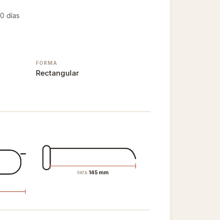
0 días
FORMA
Rectangular
145 mm
PATA