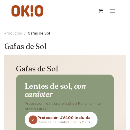
IR AL CONTENIDO
Productos
Gafas de Sol
Gafas de Sol
Gafas de Sol
Lentes de sol,
con
carácter
Protección real para el sol de Panamá — al
precio OKIO.
Protección UV400 incluida
✓
Cristales de calidad, precio OKIO.