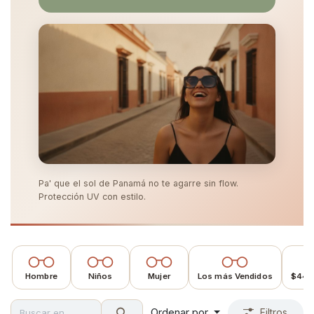
Pa' que el sol de Panamá no te agarre sin flow.
Protección UV con estilo.
Hombre
Niños
Mujer
Los más Vendidos
$440
Ordenar por
Filtros