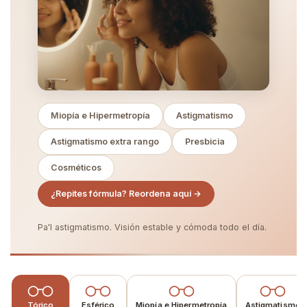
Miopía e Hipermetropía
Astigmatismo
Astigmatismo extra rango
Presbicia
Cosméticos
¿Repites fórmula? Reordena aquí →
Pa'l astigmatismo. Visión estable y cómoda todo el día.
Tórico
Esférico
Miopía e Hipermetropía
Astigmatismo