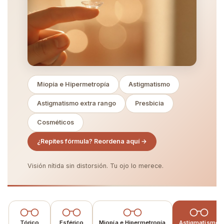
Miopía e Hipermetropía
Astigmatismo
Astigmatismo extra rango
Presbicia
Cosméticos
¿Repites fórmula? Reordena aquí →
Visión nítida sin distorsión. Tu ojo lo merece.
Tórico
Esférico
Miopía e Hipermetropía
Astigmatismo