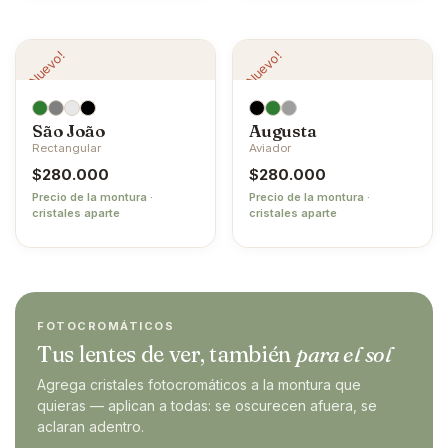
¡Nuevo!
¡Nuevo!
São João
Augusta
Rectangular
Aviador
$
280.000
$
280.000
Precio de la montura ·
Precio de la montura ·
cristales aparte
cristales aparte
FOTOCROMÁTICOS
Tus lentes de ver, también
para el sol
Agrega cristales fotocromáticos a la montura que
quieras — aplican a todas: se oscurecen afuera, se
aclaran adentro.