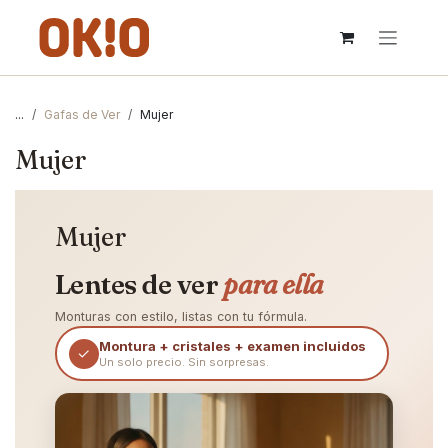
IR AL CONTENIDO
...
Gafas de Ver
Mujer
Mujer
Mujer
Lentes de ver
para ella
Monturas con estilo, listas con tu fórmula.
Montura + cristales + examen incluidos
✓
Un solo precio. Sin sorpresas.