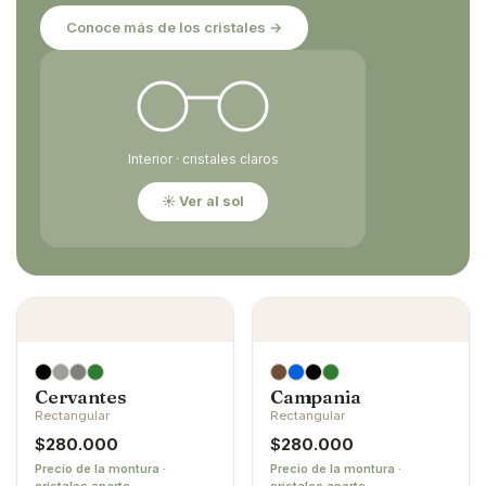
Conoce más de los cristales →
Interior · cristales claros
☀ Ver al sol
Cervantes
Campania
Rectangular
Rectangular
$
280.000
$
280.000
Precio de la montura ·
Precio de la montura ·
cristales aparte
cristales aparte