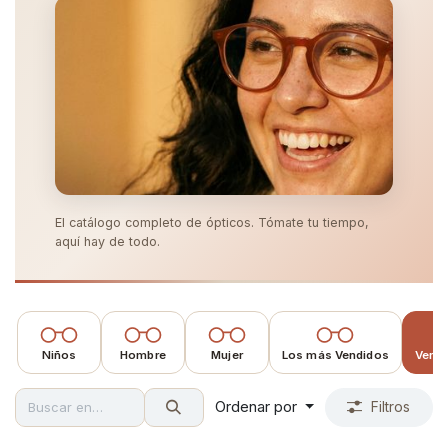
El catálogo completo de ópticos. Tómate tu tiempo,
aquí hay de todo.
Niños
Hombre
Mujer
Los más Vendidos
Ver t
Ordenar por
Filtros