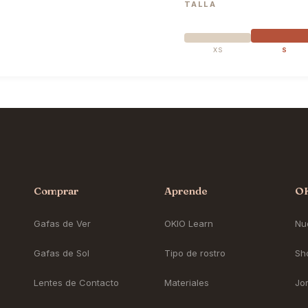
TALLA
XS
S
Comprar
Aprende
O
Gafas de Ver
OKIO Learn
Nue
Gafas de Sol
Tipo de rostro
Sh
Lentes de Contacto
Materiales
Jo