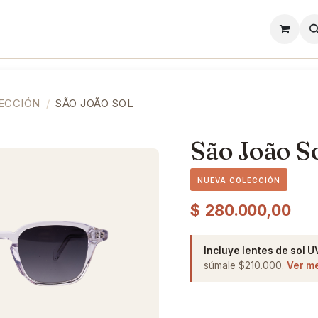
l
Lentes de Contacto
Showroom
Precios
ECCIÓN
SÃO JOÃO SOL
São João S
NUEVA COLECCIÓN
$
280.000,00
Incluye lentes de sol U
súmale $210.000.
Ver m