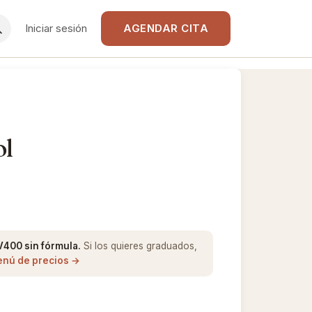
Iniciar sesión
AGENDAR CITA
ol
V400 sin fórmula.
Si los quieres graduados,
enú de precios →