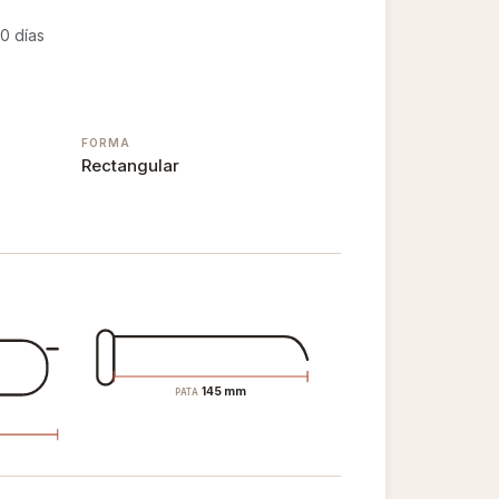
0 días
FORMA
Rectangular
145 mm
PATA