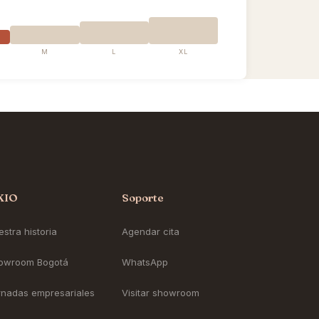
M
L
XL
KIO
Soporte
stra historia
Agendar cita
owroom Bogotá
WhatsApp
rnadas empresariales
Visitar showroom