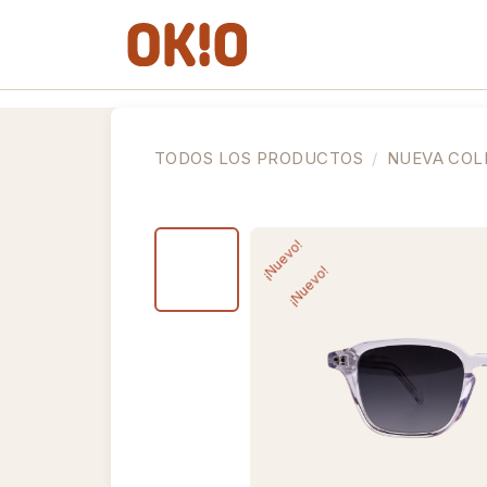
IR AL CONTENIDO
Gafas de Ver
Gafas de So
TODOS LOS PRODUCTOS
NUEVA COL
¡Nuevo!
¡Nuevo!