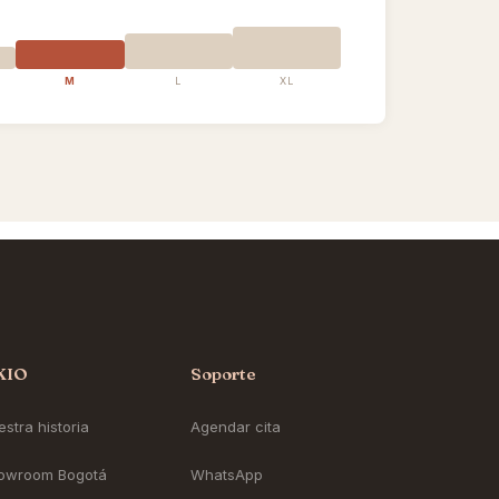
M
L
XL
KIO
Soporte
stra historia
Agendar cita
owroom Bogotá
WhatsApp