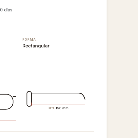
0 días
FORMA
Rectangular
150 mm
PATA