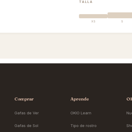
TALLA
XS
S
Comprar
Aprende
O
Gafas de Ver
OKIO Learn
Nue
Gafas de Sol
Tipo de rostro
Sh