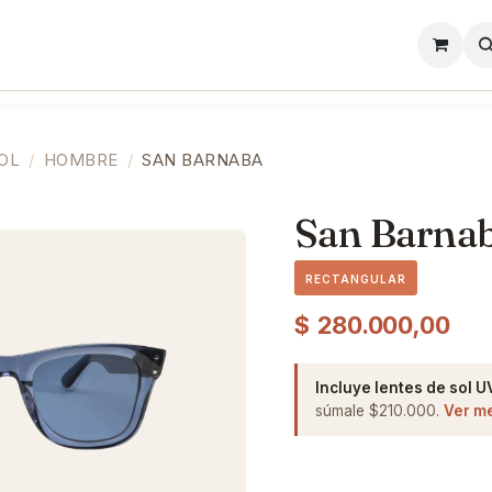
l
Lentes de Contacto
Showroom
Precios
OL
HOMBRE
SAN BARNABA
San Barna
RECTANGULAR
$
280.000,00
Incluye lentes de sol U
súmale $210.000.
Ver m