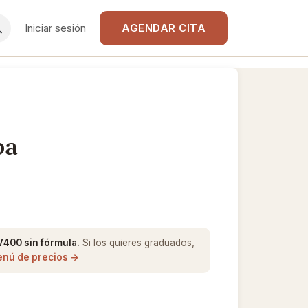
Iniciar sesión
AGENDAR CITA
ba
V400 sin fórmula.
Si los quieres graduados,
enú de precios →