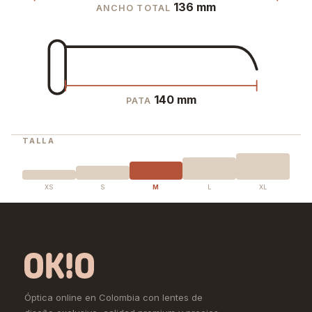
136 mm
ANCHO TOTAL
140 mm
PATA
TALLA
XS
S
M
L
XL
Óptica online en Colombia con lentes de