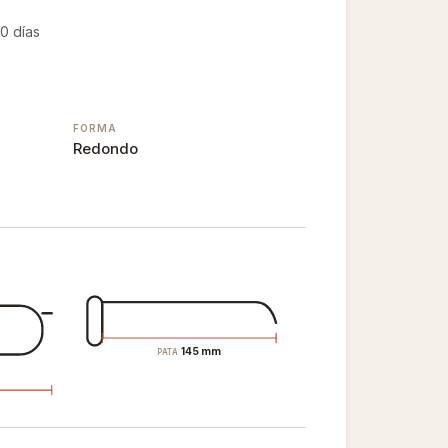
0 días
FORMA
Redondo
145 mm
PATA