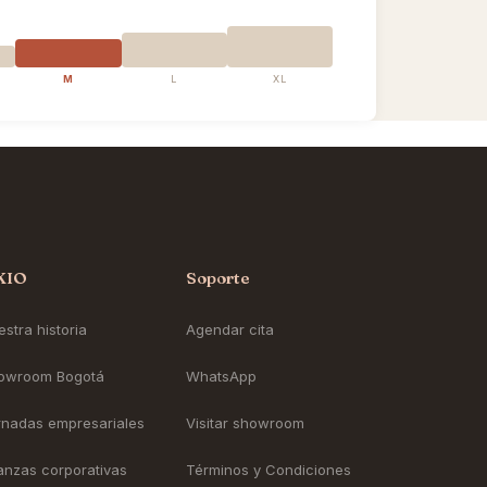
M
L
XL
KIO
Soporte
stra historia
Agendar cita
owroom Bogotá
WhatsApp
rnadas empresariales
Visitar showroom
ianzas corporativas
Términos y Condiciones