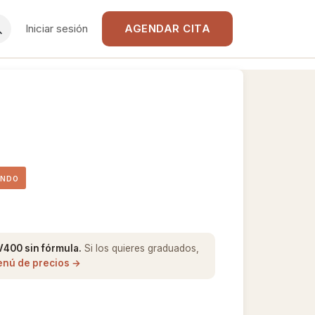
Iniciar sesión
AGENDAR CITA
ONDO
V400 sin fórmula.
Si los quieres graduados,
enú de precios →