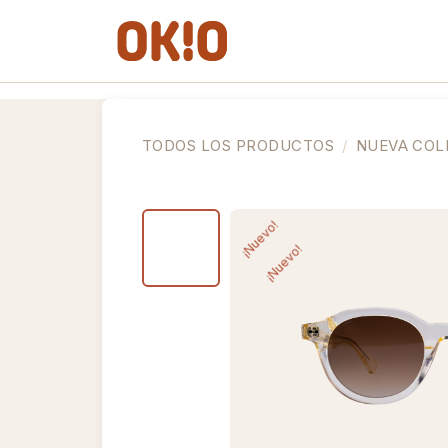
IR AL CONTENIDO
Gafas de Ver
Gafas de So
TODOS LOS PRODUCTOS
NUEVA COL
¡Nuevo!
¡Nuevo!