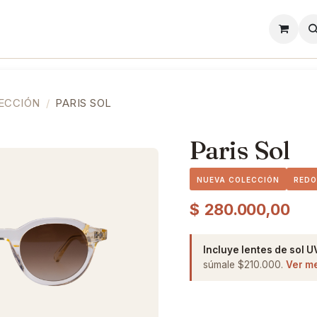
l
Lentes de Contacto
Showroom
Precios
ECCIÓN
PARIS SOL
Paris Sol
NUEVA COLECCIÓN
RED
$
280.000,00
Incluye lentes de sol U
súmale $210.000.
Ver m