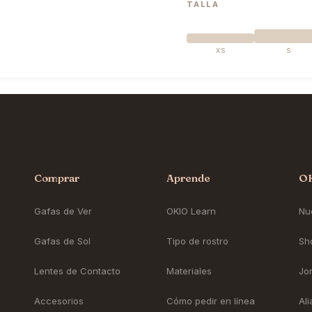
TALLA
XS
S
Comprar
Aprende
O
Gafas de Ver
OKIO Learn
Nue
Gafas de Sol
Tipo de rostro
Sh
Lentes de Contacto
Materiales
Jo
Accesorios
Cómo pedir en línea
Al