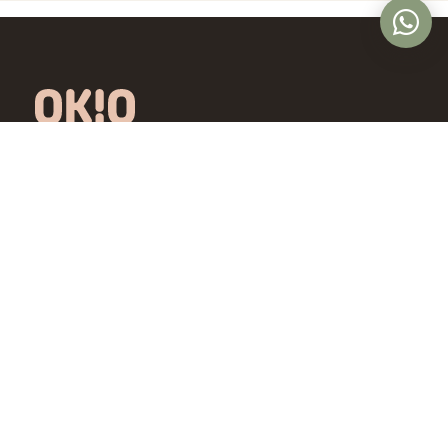
Óptica online en Colombia con lentes de
diseño exclusivo, calidad premium y precios
accesibles. Envío nacional desde Bogotá.
Controlamos todo el proceso, desde la
fábrica hasta tus ojos.
4,5/5 · Opiniones verificadas
Comprar
Aprende
Gafas de Ver
OKIO Learn
Gafas de Sol
Tipo de rostro