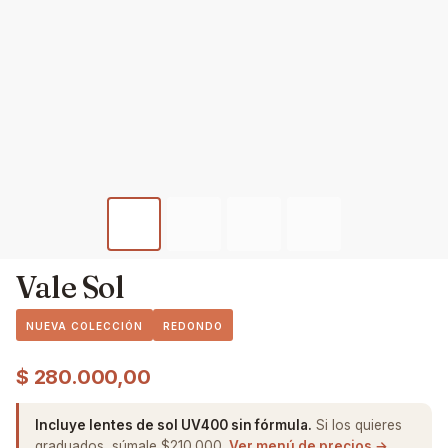
Vale Sol
NUEVA COLECCIÓN
REDONDO
$
280.000,00
Incluye lentes de sol UV400 sin fórmula.
Si los quieres
graduados, súmale $210.000.
Ver menú de precios →