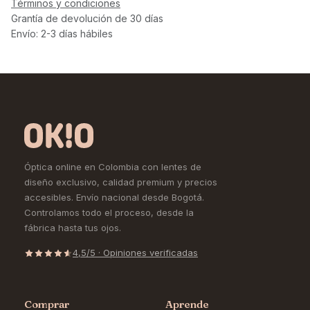
Términos y condiciones
Grantía de devolución de 30 días
Envío: 2-3 días hábiles
Óptica online en Colombia con lentes de
diseño exclusivo, calidad premium y precios
accesibles. Envío nacional desde Bogotá.
Controlamos todo el proceso, desde la
fábrica hasta tus ojos.
4,5/5 · Opiniones verificadas
Comprar
Aprende