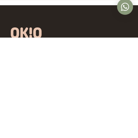
Óptica online en Colombia con lentes de
diseño exclusivo, calidad premium y precios
accesibles. Envío nacional desde Bogotá.
Controlamos todo el proceso, desde la
fábrica hasta tus ojos.
4,5/5 · Opiniones verificadas
Comprar
Aprende
Gafas de Ver
OKIO Learn
Gafas de Sol
Tipo de rostro