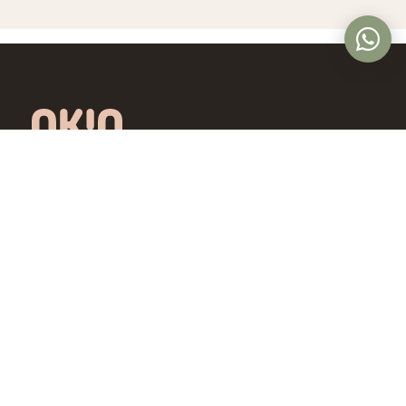
Óptica online en Colombia con lentes de
diseño exclusivo, calidad premium y precios
accesibles. Envío nacional desde Bogotá.
Controlamos todo el proceso, desde la
fábrica hasta tus ojos.
4,5/5 · Opiniones verificadas
Comprar
Aprende
Gafas de Ver
OKIO Learn