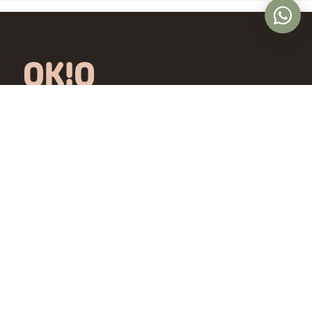
Óptica online en Colombia con lentes de
diseño exclusivo, calidad premium y precios
accesibles. Envío nacional desde Bogotá.
Controlamos todo el proceso, desde la
fábrica hasta tus ojos.
4,5/5 · Opiniones verificadas
Comprar
Aprende
Gafas de Ver
OKIO Learn
Gafas de Sol
Tipo de rostro