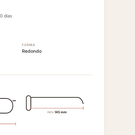
0 días
FORMA
Redondo
145 mm
PATA