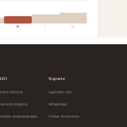
M
L
XL
KIO
Soporte
stra historia
Agendar cita
owroom Bogotá
WhatsApp
rnadas empresariales
Visitar showroom