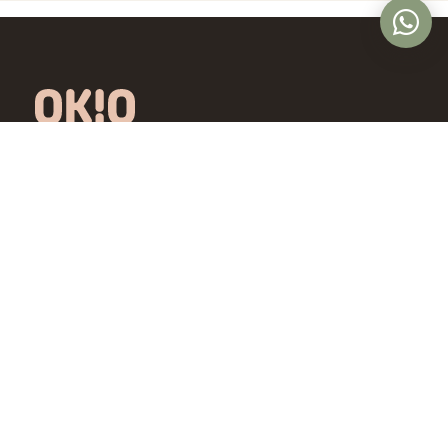
Óptica online en Colombia con lentes de
diseño exclusivo, calidad premium y precios
accesibles. Envío nacional desde Bogotá.
Controlamos todo el proceso, desde la
fábrica hasta tus ojos.
4,5/5 · Opiniones verificadas
Comprar
Aprende
Gafas de Ver
OKIO Learn
Gafas de Sol
Tipo de rostro