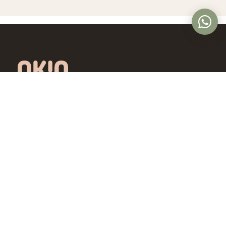
Óptica online en Colombia con lentes de
diseño exclusivo, calidad premium y precios
accesibles. Envío nacional desde Bogotá.
Controlamos todo el proceso, desde la
fábrica hasta tus ojos.
4,5/5 · Opiniones verificadas
Comprar
Aprende
Gafas de Ver
OKIO Learn