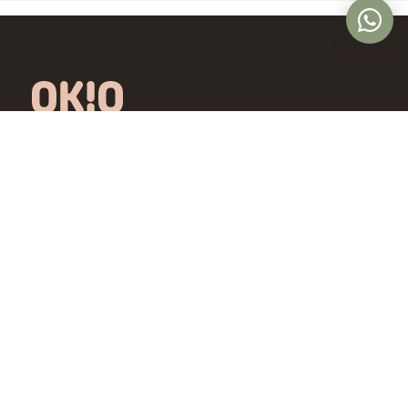
Óptica online en Colombia con lentes de
diseño exclusivo, calidad premium y precios
accesibles. Envío nacional desde Bogotá.
Controlamos todo el proceso, desde la
fábrica hasta tus ojos.
4,5/5 · Opiniones verificadas
Comprar
Aprende
Gafas de Ver
OKIO Learn
Gafas de Sol
Tipo de rostro