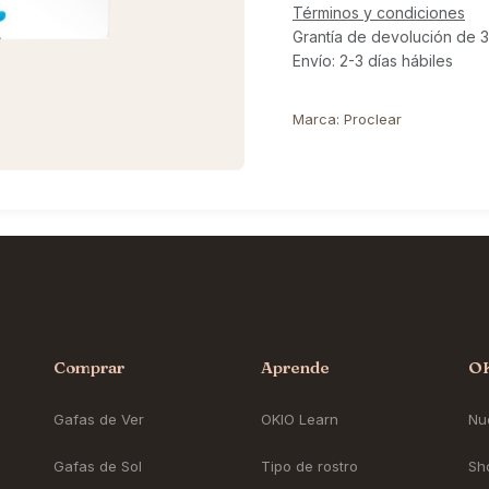
Términos y condiciones
Grantía de devolución de 3
Envío: 2-3 días hábiles
Marca
:
Proclear
Comprar
Aprende
O
Gafas de Ver
OKIO Learn
Nue
Gafas de Sol
Tipo de rostro
Sh