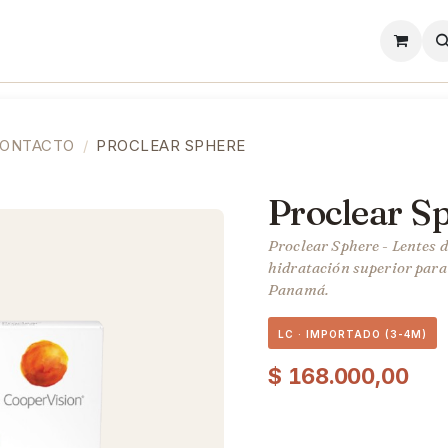
l
Lentes de Contacto
Showroom
Precios
CONTACTO
PROCLEAR SPHERE
Proclear S
Proclear Sphere - Lentes d
hidratación superior para 
Panamá.
LC · IMPORTADO (3-4M)
$
168.000,00