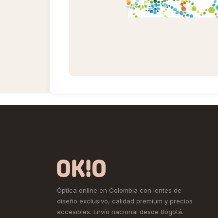
Óptica online en Colombia con lentes de
diseño exclusivo, calidad premium y precios
accesibles. Envío nacional desde Bogotá.