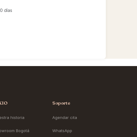
0 días
KIO
Soporte
stra historia
Agendar cita
owroom Bogotá
WhatsApp