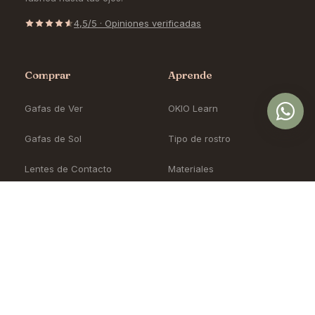
4,5/5 · Opiniones verificadas
Comprar
Aprende
Gafas de Ver
OKIO Learn
Gafas de Sol
Tipo de rostro
Lentes de Contacto
Materiales
Accesorios
Cómo pedir en línea
Nueva Colección
Blog
Sale
Precios