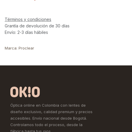
Términos y condiciones
Grantía de devolución de 30 días
Envío: 2-3 días hábiles
Marca
:
Proclear
Óptica online en Colombia con lentes de
diseño exclusivo, calidad premium y precios
accesibles. Envío nacional desde Bogotá.
Controlamos todo el proceso, desde la
fábrica hasta tus ojos.