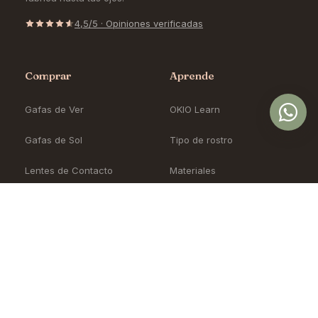
4,5/5 · Opiniones verificadas
Comprar
Aprende
Gafas de Ver
OKIO Learn
Gafas de Sol
Tipo de rostro
Lentes de Contacto
Materiales
Accesorios
Cómo pedir en línea
Nueva Colección
Blog
Sale
Precios