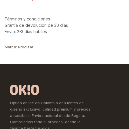
Términos y condiciones
Grantía de devolución de 30 días
Envío: 2-3 días hábiles
Marca
:
Proclear
Óptica online en Colombia con lentes de
diseño exclusivo, calidad premium y precios
accesibles. Envío nacional desde Bogotá.
Controlamos todo el proceso, desde la
fábrica hasta tus ojos.