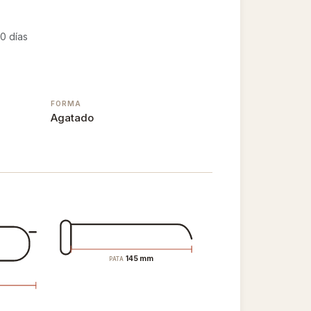
0 días
FORMA
Agatado
145 mm
PATA