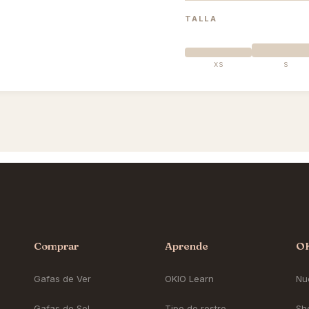
TALLA
XS
S
Comprar
Aprende
O
Gafas de Ver
OKIO Learn
Nue
Gafas de Sol
Tipo de rostro
Sh