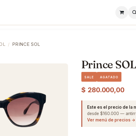
l
Lentes de Contacto
Showroom
Precios
OL
PRINCE SOL
Prince SO
SALE
AGATADO
$
280.000,00
Este es el precio de la
desde $160.000 — antirre
Ver menú de precios →