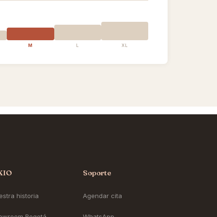
M
L
XL
KIO
Soporte
stra historia
Agendar cita
owroom Bogotá
WhatsApp