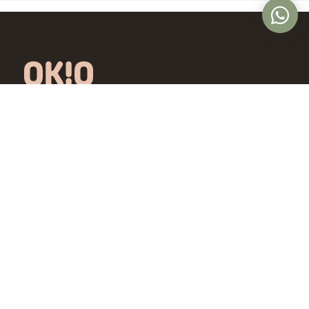
Óptica online en Colombia con lentes de
diseño exclusivo, calidad premium y precios
accesibles. Envío nacional desde Bogotá.
Controlamos todo el proceso, desde la
fábrica hasta tus ojos.
4,5/5 · Opiniones verificadas
Comprar
Aprende
Gafas de Ver
OKIO Learn
Gafas de Sol
Tipo de rostro