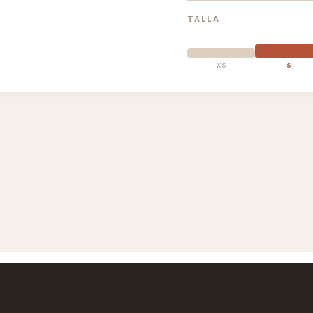
TALLA
XS
S