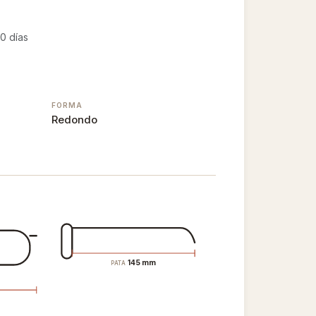
0 días
FORMA
Redondo
145 mm
PATA