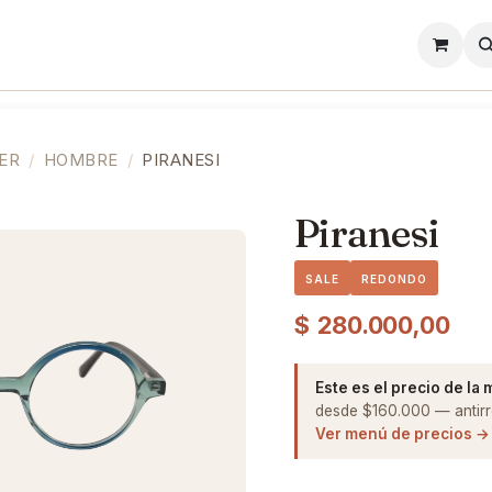
l
Lentes de Contacto
Showroom
Precios
ER
HOMBRE
PIRANESI
Piranesi
SALE
REDONDO
$
280.000,00
Este es el precio de la
desde $160.000 — antirre
Ver menú de precios →