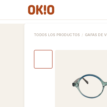
IR AL CONTENIDO
Gafas de Ver
Gafas de So
TODOS LOS PRODUCTOS
GAFAS DE V