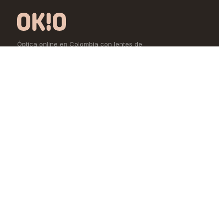
Óptica online en Colombia con lentes de
diseño exclusivo, calidad premium y precios
accesibles. Envío nacional desde Bogotá.
Controlamos todo el proceso, desde la
fábrica hasta tus ojos.
4,5/5 · Opiniones verificadas
Comprar
Aprende
Gafas de Ver
OKIO Learn
Gafas de Sol
Tipo de rostro
Lentes de Contacto
Materiales