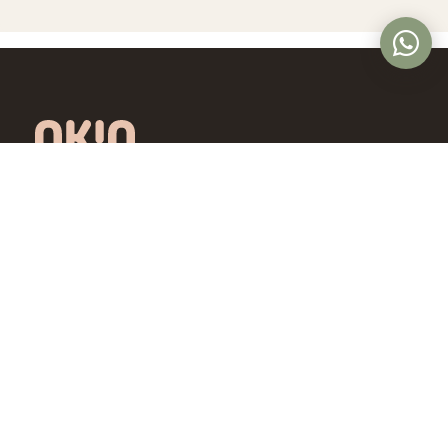
Óptica online en Colombia con lentes de
diseño exclusivo, calidad premium y precios
accesibles. Envío nacional desde Bogotá.
Controlamos todo el proceso, desde la
fábrica hasta tus ojos.
4,5/5 · Opiniones verificadas
Comprar
Aprende
Gafas de Ver
OKIO Learn