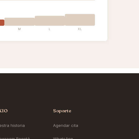
M
L
XL
KIO
Soporte
stra historia
Agendar cita
owroom Bogotá
WhatsApp