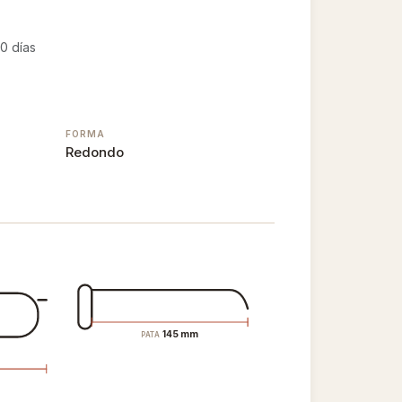
0 días
FORMA
Redondo
145 mm
PATA