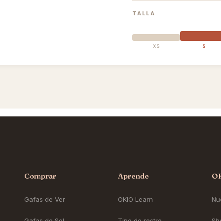
TALLA
XS
S
Comprar
Aprende
O
Gafas de Ver
OKIO Learn
Nue
Gafas de Sol
Tipo de rostro
Sh