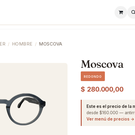
l
Lentes de Contacto
Showroom
Precios
ER
HOMBRE
MOSCOVA
Moscova
REDONDO
$
280.000,00
Este es el precio de la
desde $160.000 — antirre
Ver menú de precios →