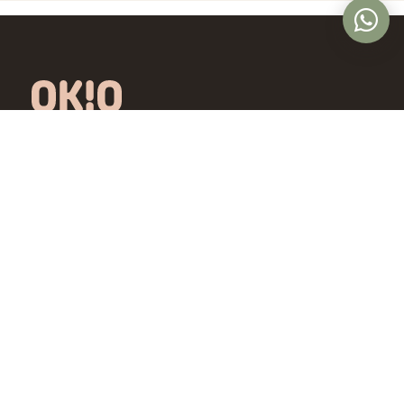
Óptica online en Colombia con lentes de
diseño exclusivo, calidad premium y precios
accesibles. Envío nacional desde Bogotá.
Controlamos todo el proceso, desde la
fábrica hasta tus ojos.
4,5/5 · Opiniones verificadas
Comprar
Aprende
Gafas de Ver
OKIO Learn
Gafas de Sol
Tipo de rostro