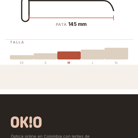
145 mm
PATA
TALLA
XS
S
M
L
XL
Óptica online en Colombia con lentes de