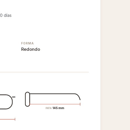
0 días
FORMA
Redondo
145 mm
PATA