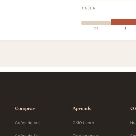
TALLA
XS
S
Comprar
Aprende
O
Gafas de Ver
OKIO Learn
Nue
Gafas de Sol
Tipo de rostro
Sh