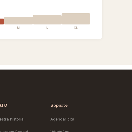
M
L
XL
KIO
Soporte
stra historia
Agendar cita
owroom Bogotá
WhatsApp