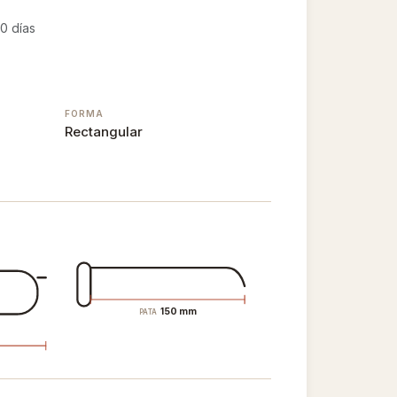
0 días
FORMA
Rectangular
150 mm
PATA