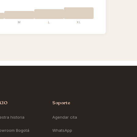
M
L
XL
KIO
Soporte
stra historia
Agendar cita
owroom Bogotá
WhatsApp