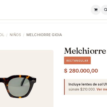
l
Lentes de Contacto
Showroom
Precios
OL
NIÑOS
MELCHIORRE GIOIA
Melchiorre
RECTANGULAR
$
280.000,00
Incluye lentes de sol U
súmale $210.000.
Ver m