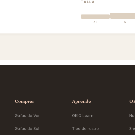
TALLA
XS
S
Comprar
Aprende
O
Gafas de Ver
OKIO Learn
Nue
Gafas de Sol
Tipo de rostro
Sh