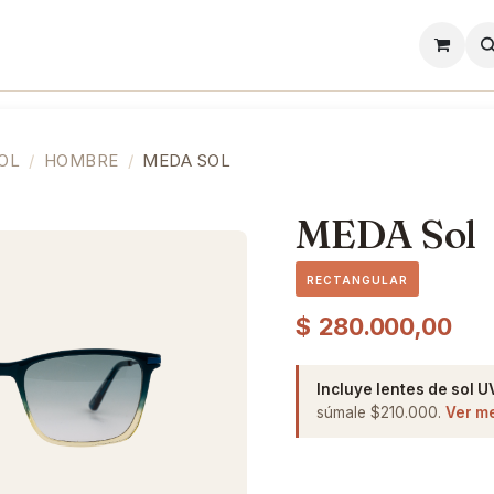
l
Lentes de Contacto
Showroom
Precios
OL
HOMBRE
MEDA SOL
MEDA Sol
RECTANGULAR
$
280.000,00
Incluye lentes de sol U
súmale $210.000.
Ver m