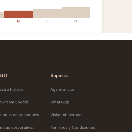
M
L
XL
KIO
Soporte
stra historia
Agendar cita
owroom Bogotá
WhatsApp
rnadas empresariales
Visitar showroom
ianzas corporativas
Términos y Condiciones