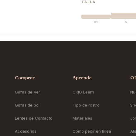
TALLA
XS
S
Comprar
Aprende
O
Gafas de Ver
OKIO Learn
Nue
Gafas de Sol
Tipo de rostro
Sh
Lentes de Contacto
Materiales
Jo
Accesorios
Cómo pedir en línea
Al