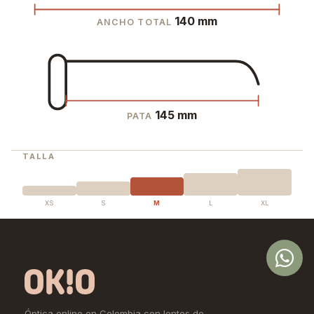
140 mm
ANCHO TOTAL
145 mm
PATA
TALLA
XS
S
M
L
XL
Óptica online en Colombia con lentes de