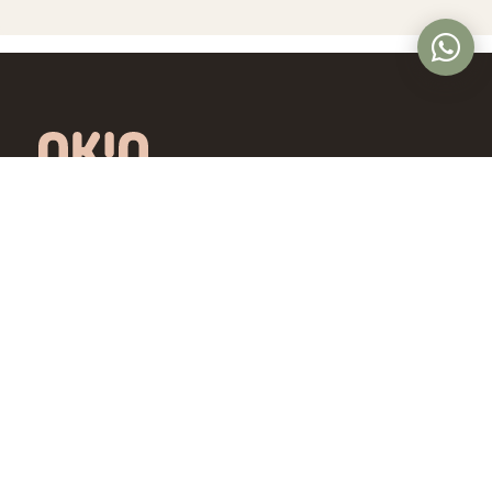
Óptica online en Colombia con lentes de
diseño exclusivo, calidad premium y precios
accesibles. Envío nacional desde Bogotá.
Controlamos todo el proceso, desde la
fábrica hasta tus ojos.
4,5/5 · Opiniones verificadas
Comprar
Aprende
Gafas de Ver
OKIO Learn