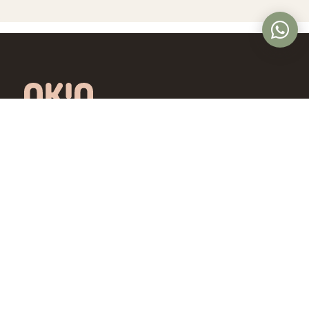
Óptica online en Colombia con lentes de
diseño exclusivo, calidad premium y precios
accesibles. Envío nacional desde Bogotá.
Controlamos todo el proceso, desde la
fábrica hasta tus ojos.
4,5/5 · Opiniones verificadas
Comprar
Aprende
Gafas de Ver
OKIO Learn