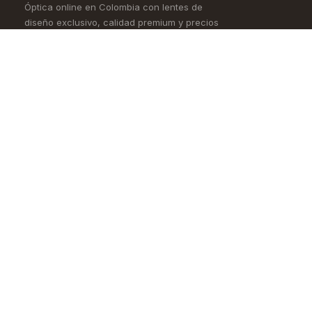
Óptica online en Colombia con lentes de
diseño exclusivo, calidad premium y precios
accesibles. Envío nacional desde Bogotá.
Controlamos todo el proceso, desde la
fábrica hasta tus ojos.
4,5/5 · Opiniones verificadas
Comprar
Aprende
Gafas de Ver
OKIO Learn
Gafas de Sol
Tipo de rostro
Lentes de Contacto
Materiales
Accesorios
Cómo pedir en línea
Nueva Colección
Blog