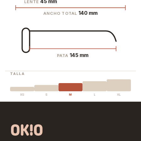
45 mm
LENTE
140 mm
ANCHO TOTAL
145 mm
PATA
TALLA
XS
S
M
L
XL