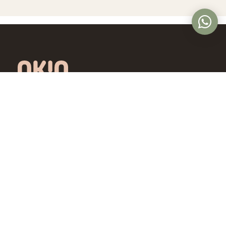
Óptica online en Colombia con lentes de
diseño exclusivo, calidad premium y precios
accesibles. Envío nacional desde Bogotá.
Controlamos todo el proceso, desde la
fábrica hasta tus ojos.
4,5/5 · Opiniones verificadas
Comprar
Aprende
Gafas de Ver
OKIO Learn