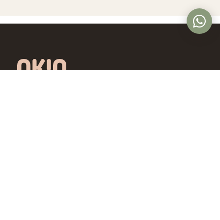
Óptica online en Colombia con lentes de
diseño exclusivo, calidad premium y precios
accesibles. Envío nacional desde Bogotá.
Controlamos todo el proceso, desde la
fábrica hasta tus ojos.
4,5/5 · Opiniones verificadas
Comprar
Aprende
Gafas de Ver
OKIO Learn