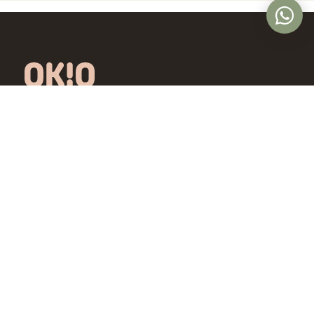
Óptica online en Colombia con lentes de
diseño exclusivo, calidad premium y precios
accesibles. Envío nacional desde Bogotá.
Controlamos todo el proceso, desde la
fábrica hasta tus ojos.
4,5/5 · Opiniones verificadas
Comprar
Aprende
Gafas de Ver
OKIO Learn
Gafas de Sol
Tipo de rostro