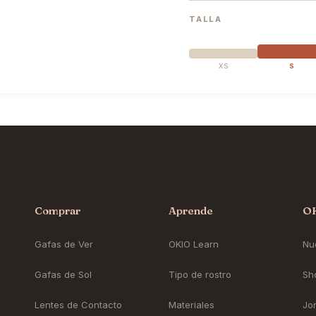
TALLA
XS
S
Comprar
Aprende
O
Gafas de Ver
OKIO Learn
Nue
Gafas de Sol
Tipo de rostro
Sh
Lentes de Contacto
Materiales
Jo