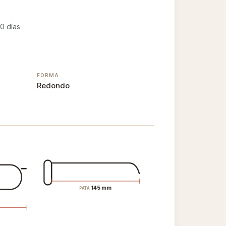
0 días
FORMA
Redondo
145 mm
PATA