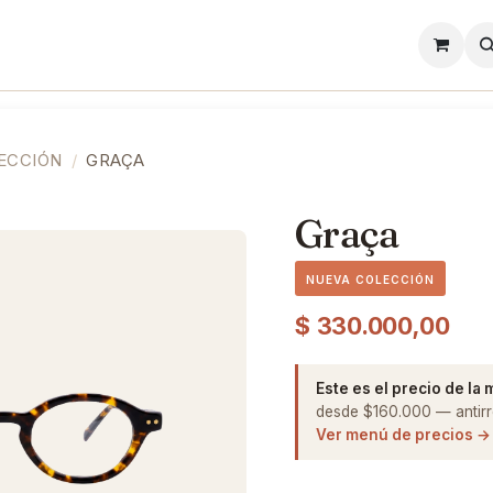
l
Lentes de Contacto
Showroom
Precios
ECCIÓN
GRAÇA
Graça
NUEVA COLECCIÓN
$
330.000,00
Este es el precio de la
desde $160.000 — antirre
Ver menú de precios →