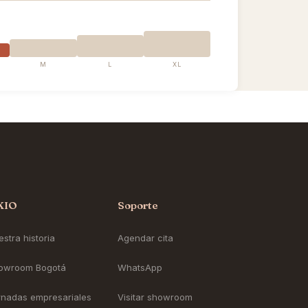
M
L
XL
KIO
Soporte
stra historia
Agendar cita
owroom Bogotá
WhatsApp
rnadas empresariales
Visitar showroom