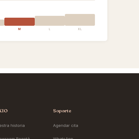
M
L
XL
KIO
Soporte
stra historia
Agendar cita
owroom Bogotá
WhatsApp