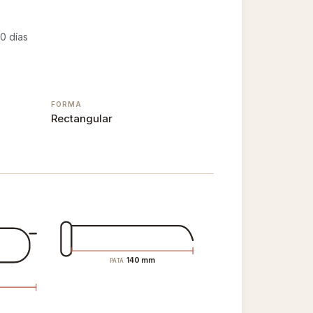
0 días
FORMA
Rectangular
140 mm
PATA