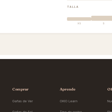
TALLA
XS
S
Comprar
Aprende
O
Gafas de Ver
OKIO Learn
Nue
Gafas de Sol
Tipo de rostro
Sh