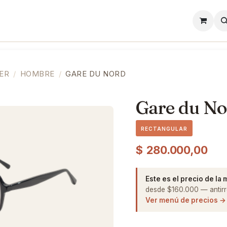
l
Lentes de Contacto
Showroom
Precios
ER
HOMBRE
GARE DU NORD
Gare du No
RECTANGULAR
$
280.000,00
Este es el precio de la
desde $160.000 — antirre
Ver menú de precios →